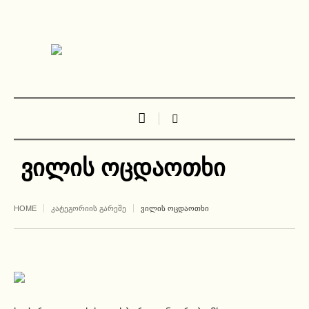
ვილის ოცდაოთხი
HOME
ᲙᲐᲢᲔᲒᲝᲠᲘᲘᲡ ᲒᲐᲠᲔᲨᲔ
ᲕᲘᲚᲘᲡ ᲝᲪᲓᲐᲝᲗᲮᲘ