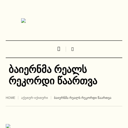
ბაიერნმა რეალს
რეკორდი წაართვა
HOME
ᲐᲥᲔᲗᲣᲠ-ᲘᲥᲘᲗᲣᲠᲘ
ᲑᲐᲘᲔᲠᲜᲛᲐ ᲠᲔᲐᲚᲡ ᲠᲔᲙᲝᲠᲓᲘ ᲬᲐᲐᲠᲗᲕᲐ