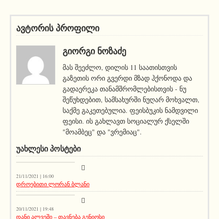
ავტორის პროფილი
ᲒᲘᲝᲠᲒᲘ ᲜᲝᲖᲐᲫᲔ
მას შეეძლო, დილის 11 საათისთვის
გაზეთის ორი გვერდი მზად ჰქონოდა და
გადაერეკა თანამშრომლებისთვის - ნუ
შეწუხდებით, სამსახურში ნუღარ მოხვალთ,
საქმე გაკეთებულია. ფეისბუკის ნამდვილი
ფეისი. ის გახლავთ სოციალურ ქსელში
"მოამბეც" და "ვრემიაც".
ᲣᲐᲮᲚᲔᲡᲘ ᲞᲝᲡᲢᲔᲑᲘ
კატეგორიის გარეშე
21/11/2021 | 16:00
დროებითი ლორან ბლანი
აქეთურ-იქითური
20/11/2021 | 19:48
დანი ალვეში – თავნება გენიოსი