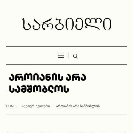
აროიანის არა
სამშობლოს
HOME
ᲐᲥᲔᲗᲣᲠ-ᲘᲥᲘᲗᲣᲠᲘ
ᲐᲠᲝᲘᲐᲜᲘᲡ ᲐᲠᲐ ᲡᲐᲛᲨᲝᲑᲚᲝᲡ