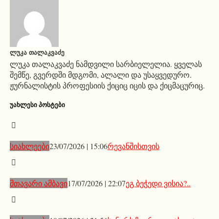
ᲚᲣᲙᲐ ᲗᲐᲚᲐᲙᲕᲐᲫᲔ
ლუკა თალაკვაძე ნამდვილი სარბიელელია. ყველას
შემწე, გვერდში მდგომი, ალალი და უსაყვედურო.
ჟურნალისტის პროფესიის ქიციც იცის და ქიცმაცურიც.
ᲣᲐᲮᲚᲔᲡᲘ ᲞᲝᲡᲢᲔᲑᲘ
სიახლეები
23/07/2026 | 15:06
რევანშისთვის
მთავარი ამბავი
17/07/2026 | 22:07
ეგ ბეჭედი ვისია?..