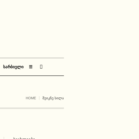
ᲡᲐᲠᲑᲘᲔᲚᲘ
☰
HOME
ᲨᲔᲘᲙᲜᲔ ᲡᲘᲚᲐ