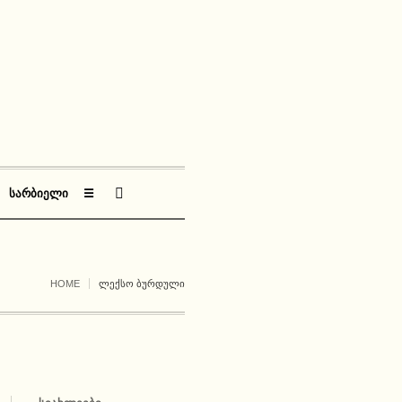
ᲡᲐᲠᲑᲘᲔᲚᲘ
☰
HOME
ᲚᲔᲥᲡᲝ ᲑᲣᲠᲓᲣᲚᲘ