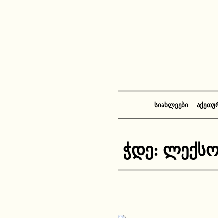
ᲡᲘᲐᲮᲚᲔᲔᲑᲘ
ᲐᲥᲔᲗᲣ
ჭდე:
ლექსო