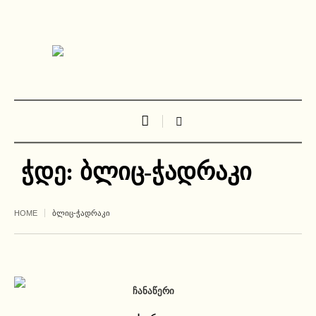
ჭდე:
ბლიც-ჭადრაკი
HOME
ᲑᲚᲘᲪ-ᲭᲐᲓᲠᲐᲙᲘ
ᲩᲐᲜᲐᲬᲔᲠᲘ