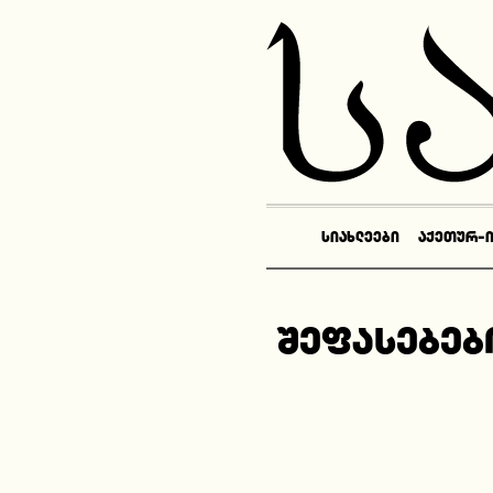
ᲡᲘᲐᲮᲚᲔᲔᲑᲘ
ᲐᲥᲔᲗᲣᲠ-
შეფასებებ