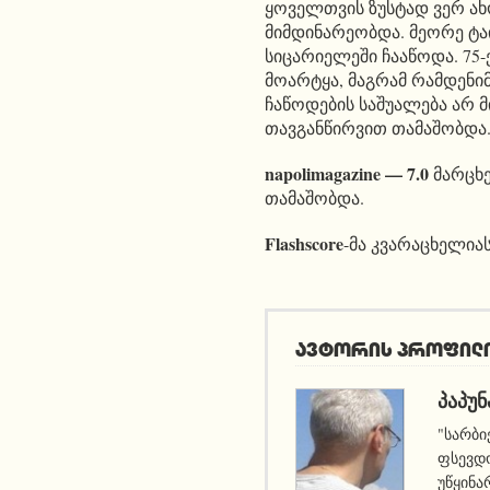
ყოველთვის ზუსტად ვერ ახ
მიმდინარეობდა. მეორე ტა
სიცარიელეში ჩააწოდა. 75-
მოარტყა, მაგრამ რამდენი
ჩაწოდების საშუალება არ მ
თავგანწირვით თამაშობდა
napolimagazine — 7.0
მარცხე
თამაშობდა.
Flashscore
-მა კვარაცხელია
ავტორის პროფილ
ᲞᲐᲞᲣᲜ
"სარბი
ფსევდო
უწყინა