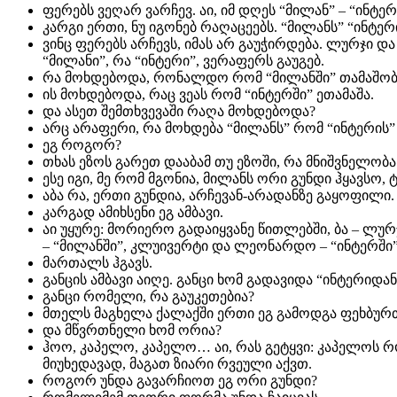
ფერებს ვეღარ ვარჩევ. აი, იმ დღეს “მილან” – “ინტე
კარგი ერთი, ნუ იგონებ რაღაცეებს. “მილანს” “ინტერ
ვინც ფერებს არჩევს, იმას არ გაუჭირდება. ლურჯი დ
“მილანი”, რა “ინტერი”, ვერაფერს გაუგებ.
რა მოხდებოდა, რონალდო რომ “მილანში” თამაშობ
ის მოხდებოდა, რაც ვეას რომ “ინტერში” ეთამაშა.
და ასეთ შემთხვევაში რაღა მოხდებოდა?
არც არაფერი, რა მოხდება “მილანს” რომ “ინტერის” ფ
ეგ როგორ?
თხას ეზოს გარეთ დააბამ თუ ეზოში, რა მნიშვნელობა 
ესე იგი, მე რომ მგონია, მილანს ორი გუნდი ჰყავსო, 
აბა რა, ერთი გუნდია, არჩევან-არადანზე გაყოფილი.
კარგად ამიხსენი ეგ ამბავი.
აი უყურე: მორიერო გადაიყვანე წითლებში, ბა – ლურჯ
– “მილანში”, კლუივერტი და ლეონარდო – “ინტერში”
მართალს ჰგავს.
განცის ამბავი აიღე. განცი ხომ გადავიდა “ინტერიდა
განცი რომელი, რა გაუკეთებია?
მთელს მაგხელა ქალაქში ერთი ეგ გამოდგა ფეხბურთ
და მწვრთნელი ხომ ორია?
ჰოო, კაპელო, კაპელო… აი, რას გეტყვი: კაპელოს რო
მიუხედავად, მაგათ ზიარი რვეული აქვთ.
როგორ უნდა გავარჩიოთ ეგ ორი გუნდი?