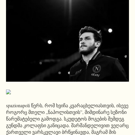
spazionapoli წერს, რომ ხვიჩა კვარაცხელიასთვის, ისევე
როგორც მთელი „ნაპოლისთვის”, მიმდინარე სეზონი
წარუმატებელი გამოდგა. სკუდეტოს მოგების შემდეგ
გუნდმა კოლაფსი განიცადა. შარშანდელივით ვეღარც
ქართველი ვარსკვლავი ბრწყინავდა, მაგრამ მის