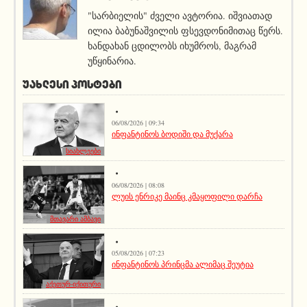
"სარბიელის" ძველი ავტორია. იშვიათად
ილია ბაბუნაშვილის ფსევდონიმითაც წერს.
ხანდახან ცდილობს იხუმროს, მაგრამ
უწყინარია.
ᲣᲐᲮᲚᲔᲡᲘ ᲞᲝᲡᲢᲔᲑᲘ
06/08/2026 | 09:34
ინფანტინოს ბოდიში და მუქარა
სიახლეები
06/08/2026 | 08:08
ლუის ენრიკე მაინც კმაყოფილი დარჩა
მთავარი ამბავი
05/08/2026 | 07:23
ინფანტინოს პრინცმა ალიმაც შეუტია
აქეთურ-იქითური