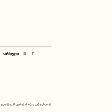
ᲡᲐᲠᲑᲘᲔᲚᲘ
☰
ᲕᲐᲚᲔᲜᲡᲘᲐ ᲛᲔᲙᲐᲠᲘᲡ ᲫᲔᲑᲜᲐᲡ ᲒᲐᲜᲐᲒᲠᲫᲝᲑᲡ