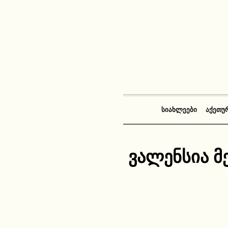
ᲡᲘᲐᲮᲚᲔᲔᲑᲘ
ᲐᲥᲔᲗᲣ
ვალენსია მ