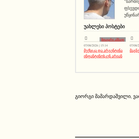
"სარბი
ფსევდო
უწყინა
ᲣᲐᲮᲚᲔᲡᲘ ᲞᲝᲡᲢᲔᲑᲘ
მთავარი ამბავი
07/08/2026 | 15:14
07/08/2
მექსიკა და არგენტინა
მაგნე
ინფანტინოსკენ არიან
გიორგი მამარდაშვილი
,
ვა