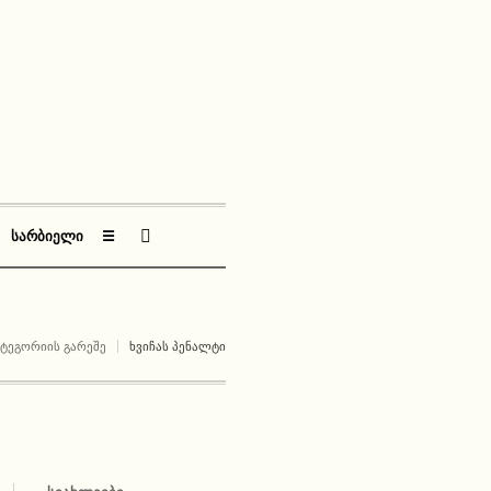
ᲡᲐᲠᲑᲘᲔᲚᲘ
☰
ᲐᲢᲔᲒᲝᲠᲘᲘᲡ ᲒᲐᲠᲔᲨᲔ
ᲮᲕᲘᲩᲐᲡ ᲞᲔᲜᲐᲚᲢᲘ