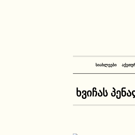
ᲡᲘᲐᲮᲚᲔᲔᲑᲘ
ᲐᲥᲔᲗᲣ
ხვიჩას პენ