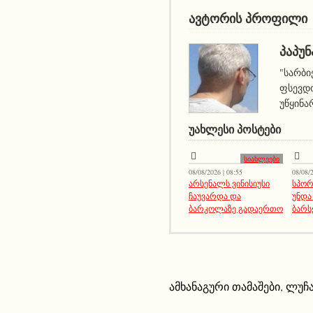
ავტორის პროფილი
ᲞᲐᲞᲣᲜ
"სარბი
ფსევდო
უწყინა
ᲣᲐᲮᲚᲔᲡᲘ ᲞᲝᲡᲢᲔᲑᲘ
სიახლეები
08/08/2026 | 08:55
08/08/2
არსენალს ვინისიუსი
სპორ
ჩაუვარდა და
უნდა
ბარკოლაზე გადაერთო
ბარს
ამხანაგური თამაშები
,
ლუჩა