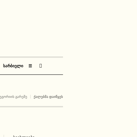
ᲡᲐᲠᲑᲘᲔᲚᲘ
☰
ᲔᲒᲝᲠᲘᲘᲡ ᲒᲐᲠᲔᲨᲔ
ᲥᲐᲚᲔᲑᲛᲐ ᲓᲐᲘᲬᲧᲔᲡ