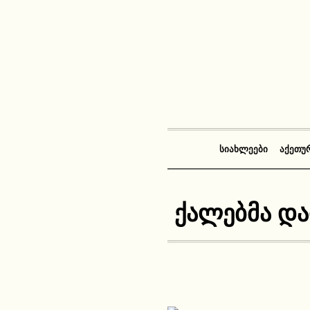
ᲡᲘᲐᲮᲚᲔᲔᲑᲘ
ᲐᲥᲔᲗᲣ
ქალებმა და