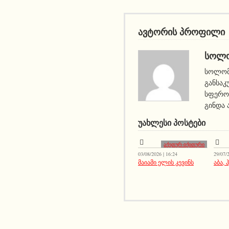
ავტორის პროფილი
ᲡᲝᲚᲝ
სოლომ
განსაკ
სფეროშ
გინდა 
ᲣᲐᲮᲚᲔᲡᲘ ᲞᲝᲡᲢᲔᲑᲘ
აქეთურ-იქითური
03/08/2026 | 16:24
29/07/2
მაიამი ელის კევინს
აბა,