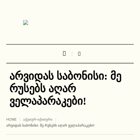
არვიდას საბონისი: მე
რუსებს აღარ
ველაპარაკები!
HOME
ᲐᲥᲔᲗᲣᲠ-ᲘᲥᲘᲗᲣᲠᲘ
ᲐᲠᲕᲘᲓᲐᲡ ᲡᲐᲑᲝᲜᲘᲡᲘ: ᲛᲔ ᲠᲣᲡᲔᲑᲡ ᲐᲦᲐᲠ ᲕᲔᲚᲐᲞᲐᲠᲐᲙᲔᲑᲘ!