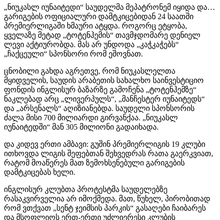
„ნიუკასლ იუნაიტედი“ საუდელმა მეპატრონემ იყიდა და…
გარიგების ოფიციალური დამტკიცებიდან 24 საათში
პრემიერლიგაში ხმაური ატყდა. როგორც ეტყობა,
ყველაზე მეტად „ტოტენჰემის“ თავმჯდომარე დენიელ
ლევი აქტიურობდა. მას არ უნდოდა „კაჭკაჭებს“
„ჩაქცეული“ სპონსორი რომ ეშოვნათ.
ცნობილი გახდა აგრეთვე, რომ ნიუკასლელთა
მყიდველის, საუდის არაბეთის სახალხო საინვესტიციო
ფონდის ინგლისურ ბაზარზე გამოჩენა „ტოტენჰემზე“
ნაკლებად არც „ლივერპულს“, „მანჩესტერ იუნაიტედს“
და „არსენალს“ აღიზიანებდა. საუდელი სპონსორის
ძალა მისი 700 მილიარდი გირვანქაა. „ნიუკასლ
იუნაიტედში“ მან 305 მილიონი გადაიხადა.
და კიდევ ერთი ამბავი: გუშინ პრემიერლიგის 19 კლუბი
ითხოვდა ლიგის შეფებთან შეხვედრას რათა გაერკვიათ,
რატომ მოაწერეს მათ ზემოხსენებული გარიგების
დამტკიცებას ხელი.
ინგლისურ კლუბთა პროტესტმა საუდელებზე
რასაკვირველია არ იმოქმედა. მათ, წუხელ, პირობითად
რომ ვთქვათ „სენტ ჯეიმსის პარკის“ გასაღები ჩაიბარეს
და მსოფლიოს ერთ-ერთი უძლიერესი კლუბის