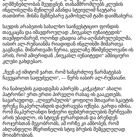
აღმშენებლობას შეუდგნენ. თანამშრომლებს კლუბის
ინგლისელმა მეწილემ ამანდა სტეივლიმ ჩაუტარა
თათბირი. მისმა მგზნებარე გამოსვლამ ტაში დაიმსახურა.
საუდის არაბეთის სახალხო საინვესტიციო ფონდის
თავკაცმა და იმავდროულად „ნიუკასლ იუნაიტედის“
თავმჯდომარემ, ოღონდ ცხადია არა-აღმასრულებელმა,
იასირ ალ-რუმაიანმა რიადიდან ინგლისში მიმართვა
გაგზავნა. მიმართვაში წერია, ყველაზე მნიშვნელოვანი ის
არის, რომ ამიერიდან „ნიუკასლ იუნაიტედი“ ამბიციური
კლუბი გახდებაო.
„ჩვენ აქ იმიტომ ვართ, რომ ხანგრძლივ წარმატებას
ჩავუყაროთ საფუძველი“, — წერს იასირ ალ-რუმაიანი.
რა ნაბიჯების გადადგმას აპირებს „კაჭკაჭთა“ ახალი
პატრონი? ერთ-ერთი პირველი რასაც ის გააკეთებს,
სავარაუდოდ, „ლივერპულის“ ყოფილი მთავარი სკაუტის
ფრენკ მაკპერლანდის დაქირავება იქნება. გარდა იმისა,
რომ მაკპერლანდი ნიჭიერი ფეხბურთელების შერჩევაში
არის უბადლო, ის სტივენ ჯერარდთან და ბრენდენ
როჯერსთან მეგობრობს, ამ ორზე კი ამბობენ, რომ
ახლანდელი მწვრთნელის სტივ ბრუსის შემცვლელად
მოიაზრებიან.