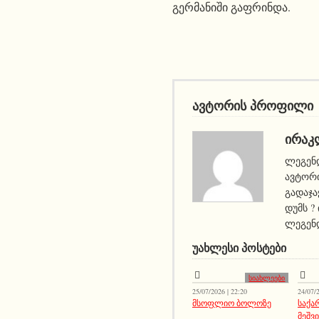
გერმანიში გაფრინდა.
ავტორის პროფილი
ᲘᲠᲐᲙ
ლეგენდ
ავტორი
გადაჯა
დუმს ?
ლეგენდ
ᲣᲐᲮᲚᲔᲡᲘ ᲞᲝᲡᲢᲔᲑᲘ
სიახლეები
25/07/2026 | 22:20
24/07/2
მსოფლიო ბოლოზე
საქ
მეშვ