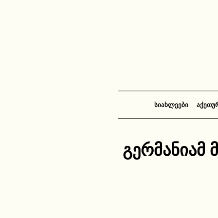
ᲡᲘᲐᲮᲚᲔᲔᲑᲘ
ᲐᲥᲔᲗᲣ
გერმანიამ 