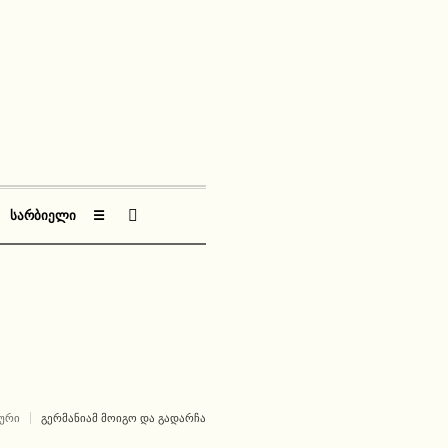
ᲡᲐᲠᲑᲘᲔᲚᲘ
☰
ᲣᲠᲘ
ᲒᲔᲠᲛᲐᲜᲘᲐᲛ ᲛᲝᲘᲒᲝ ᲓᲐ ᲒᲐᲓᲐᲠᲩᲐ