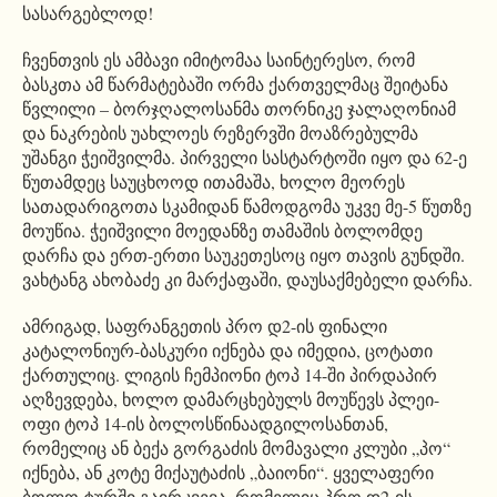
სასარგებლოდ!
ჩვენთვის ეს ამბავი იმიტომაა საინტერესო, რომ
ბასკთა ამ წარმატებაში ორმა ქართველმაც შეიტანა
წვლილი – ბორჯღალოსანმა თორნიკე ჯალაღონიამ
და ნაკრების უახლოეს რეზერვში მოაზრებულმა
უშანგი ჭეიშვილმა. პირველი სასტარტოში იყო და 62-ე
წუთამდეც საუცხოოდ ითამაშა, ხოლო მეორეს
სათადარიგოთა სკამიდან წამოდგომა უკვე მე-5 წუთზე
მოუწია. ჭეიშვილი მოედანზე თამაშის ბოლომდე
დარჩა და ერთ-ერთი საუკეთესოც იყო თავის გუნდში.
ვახტანგ ახობაძე კი მარქაფაში, დაუსაქმებელი დარჩა.
ამრიგად, საფრანგეთის პრო დ2-ის ფინალი
კატალონიურ-ბასკური იქნება და იმედია, ცოტათი
ქართულიც. ლიგის ჩემპიონი ტოპ 14-ში პირდაპირ
აღზევდება, ხოლო დამარცხებულს მოუწევს პლეი-
ოფი ტოპ 14-ის ბოლოსწინაადგილოსანთან,
რომელიც ან ბექა გორგაძის მომავალი კლუბი „პო“
იქნება, ან კოტე მიქაუტაძის „ბაიონი“. ყველაფერი
ბოლო ტურში გაირკვევა, რომელიც პრო დ2-ის