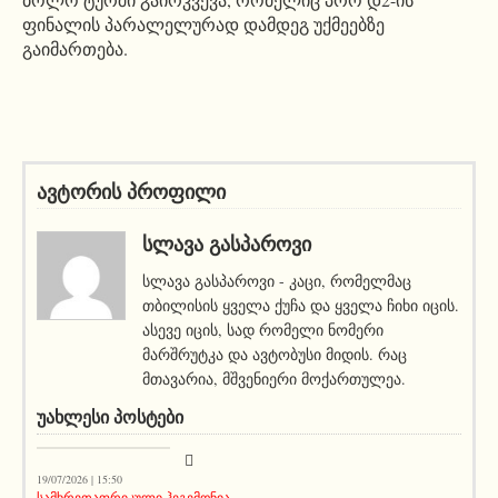
ფინალის პარალელურად დამდეგ უქმეებზე
გაიმართება.
ავტორის პროფილი
ᲡᲚᲐᲕᲐ ᲒᲐᲡᲞᲐᲠᲝᲕᲘ
სლავა გასპაროვი - კაცი, რომელმაც
თბილისის ყველა ქუჩა და ყველა ჩიხი იცის.
ასევე იცის, სად რომელი ნომერი
მარშრუტკა და ავტობუსი მიდის. რაც
მთავარია, მშვენიერი მოქართულეა.
ᲣᲐᲮᲚᲔᲡᲘ ᲞᲝᲡᲢᲔᲑᲘ
აქეთურ-იქითური
19/07/2026 | 15:50
სამხრეთაფრიკული ჰეგემონია