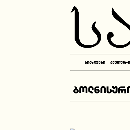
ᲡᲘᲐᲮᲚᲔᲔᲑᲘ
ᲐᲥᲔᲗᲣᲠ-
ბოლნისური