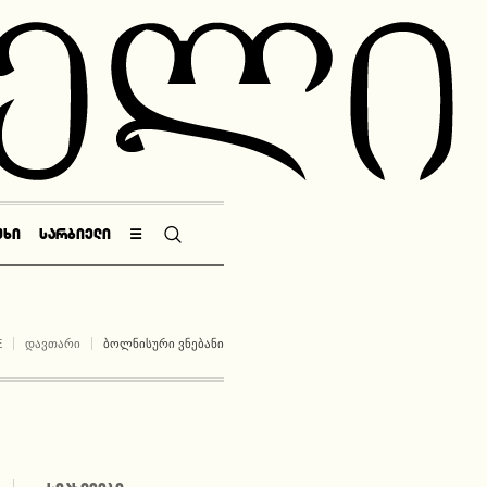
ᲣᲮᲘ
ᲡᲐᲠᲑᲘᲔᲚᲘ
☰
E
ᲓᲐᲕᲗᲐᲠᲘ
ᲑᲝᲚᲜᲘᲡᲣᲠᲘ ᲕᲜᲔᲑᲐᲜᲘ