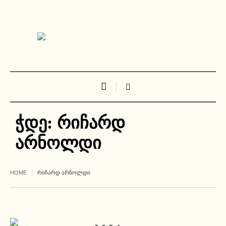
ჭდე:
რიჩარდ
არნოლდი
HOME
ᲠᲘᲩᲐᲠᲓ ᲐᲠᲜᲝᲚᲓᲘ