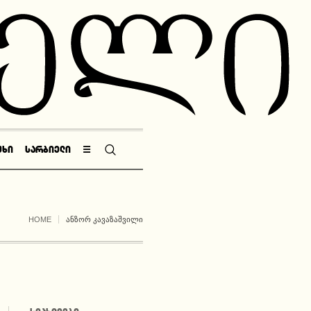
ᲣᲮᲘ
ᲡᲐᲠᲑᲘᲔᲚᲘ
☰
HOME
ᲐᲜᲖᲝᲠ ᲙᲐᲕᲐᲖᲐᲨᲕᲘᲚᲘ