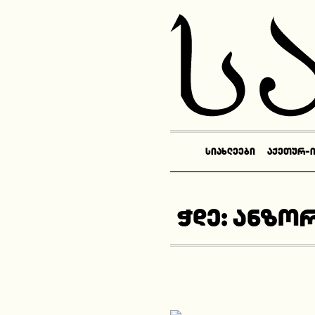
ᲡᲘᲐᲮᲚᲔᲔᲑᲘ
ᲐᲥᲔᲗᲣᲠ-
ჭდე:
ანზორ