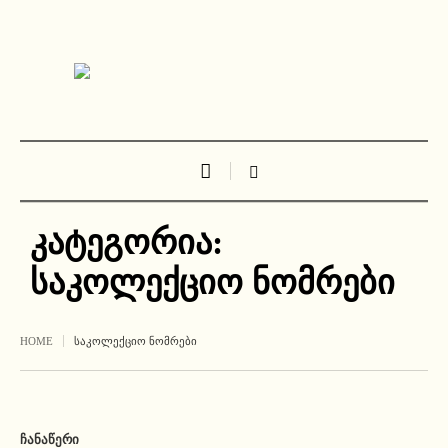
კატეგორია:
საკოლექციო ნომრები
HOME
ᲡᲐᲙᲝᲚᲔᲥᲪᲘᲝ ᲜᲝᲛᲠᲔᲑᲘ
ᲩᲐᲜᲐᲬᲔᲠᲘ