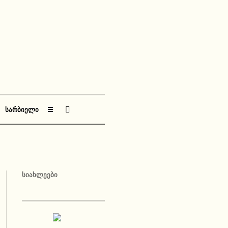
ᲡᲐᲠᲑᲘᲔᲚᲘ
☰
ᲡᲘᲐᲮᲚᲔᲔᲑᲘ