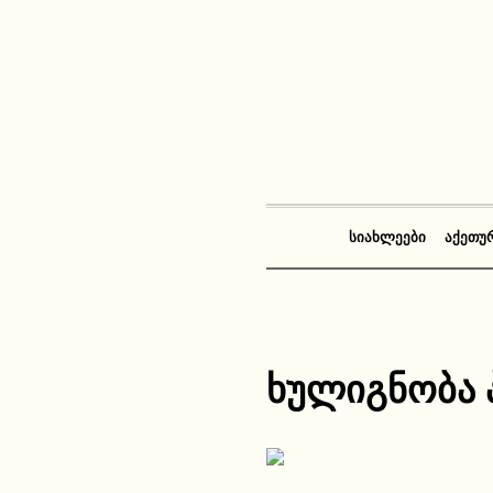
ᲡᲘᲐᲮᲚᲔᲔᲑᲘ
ᲐᲥᲔᲗᲣ
ხულიგნობა 