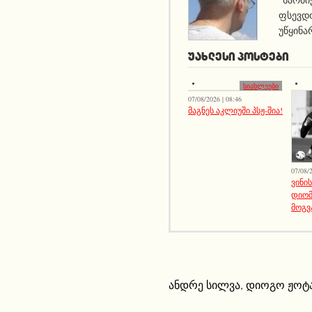
ფსევდო
უწყინა
ᲣᲐᲮᲚᲔᲡᲘ ᲞᲝᲡᲢᲔᲑᲘ
სიახლეები
07/08/2026 | 08:46
მაგნეს აკლიუში პსჟ-შია!
07/08/2
ვინი
დიომ
მოგვ
ანდრე სილვა
,
დიოგო ჟოტ