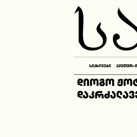
ᲡᲘᲐᲮᲚᲔᲔᲑᲘ
ᲐᲥᲔᲗᲣᲠ-
დიოგო ჟოტ
დაკრძალავ