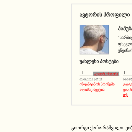
ავტორის პროფილი
ᲞᲐᲞᲣᲜ
"სარბი
ფსევდო
უწყინა
ᲣᲐᲮᲚᲔᲡᲘ ᲞᲝᲡᲢᲔᲑᲘ
აქეთურ-იქითური
05/08/2026 | 07:23
04/08/2
ინფანტინოს პრინცმა
გააგ
ალიმაც შეუტია
ვინის
იქ?
გიორგი ქოჩორაშვილი
,
ეი