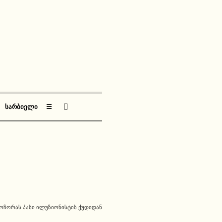
ᲡᲐᲠᲑᲘᲔᲚᲘ
☰
ᲝᲩᲝᲠᲐᲡ ᲞᲐᲡᲘ ᲘᲚᲣᲖᲘᲝᲜᲘᲡᲢᲘᲡ ᲥᲣᲓᲘᲓᲐᲜ