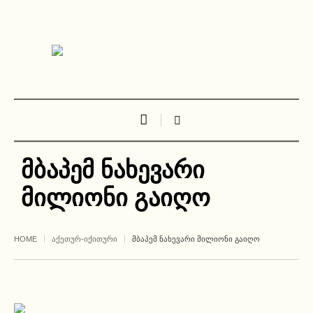
მბაპემ ნახევარი
მილიონი გაიღო
HOME
ᲐᲥᲔᲗᲣᲠ-ᲘᲥᲘᲗᲣᲠᲘ
ᲛᲑᲐᲞᲔᲛ ᲜᲐᲮᲔᲕᲐᲠᲘ ᲛᲘᲚᲘᲝᲜᲘ ᲒᲐᲘᲦᲝ