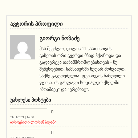
ავტორის პროფილი
ᲒᲘᲝᲠᲒᲘ ᲜᲝᲖᲐᲫᲔ
მას შეეძლო, დილის 11 საათისთვის
გაზეთის ორი გვერდი მზად ჰქონოდა და
გადაერეკა თანამშრომლებისთვის - ნუ
შეწუხდებით, სამსახურში ნუღარ მოხვალთ,
საქმე გაკეთებულია. ფეისბუკის ნამდვილი
ფეისი. ის გახლავთ სოციალურ ქსელში
"მოამბეც" და "ვრემიაც".
ᲣᲐᲮᲚᲔᲡᲘ ᲞᲝᲡᲢᲔᲑᲘ
კატეგორიის გარეშე
21/11/2021 | 16:00
დროებითი ლორან ბლანი
აქეთურ-იქითური
20/11/2021 | 19:48