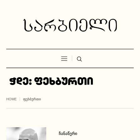
ჭდე:
ფეხბურთი
HOME
ᲤᲔᲮᲑᲣᲠᲗᲘ
ᲩᲐᲜᲐᲬᲔᲠᲘ