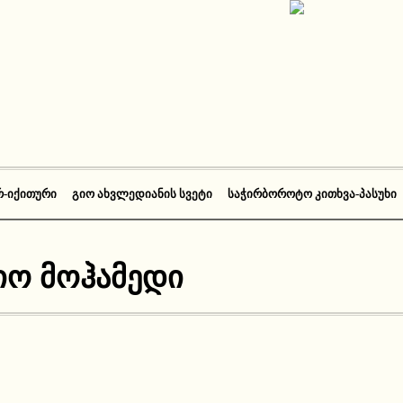
Რ-ᲘᲥᲘᲗᲣᲠᲘ
ᲒᲘᲝ ᲐᲮᲕᲚᲔᲓᲘᲐᲜᲘᲡ ᲡᲕᲔᲢᲘ
ᲡᲐᲭᲘᲠᲑᲝᲠᲝᲢᲝ ᲙᲘᲗᲮᲕᲐ-ᲞᲐᲡᲣᲮᲘ
იო მოჰამედი