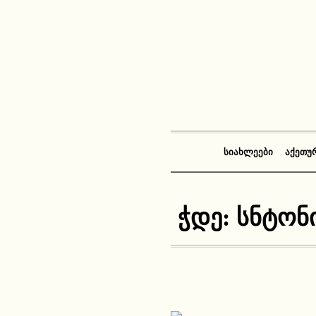
ᲡᲘᲐᲮᲚᲔᲔᲑᲘ
ᲐᲥᲔᲗᲣ
ჭდე:
სნტონ