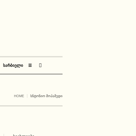
ᲡᲐᲠᲑᲘᲔᲚᲘ
☰
HOME
ᲡᲜᲢᲝᲜᲘᲝ ᲛᲝᲰᲐᲛᲔᲓᲘ