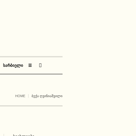
ᲡᲐᲠᲑᲘᲔᲚᲘ
☰
HOME
ᲑᲔᲥᲐ ᲦᲕᲘᲜᲘᲐᲨᲕᲘᲚᲘ