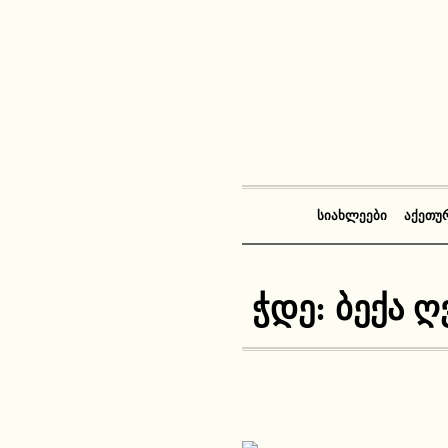
ᲡᲘᲐᲮᲚᲔᲔᲑᲘ
ᲐᲥᲔᲗᲣ
ჭდე:
ბექა ღ