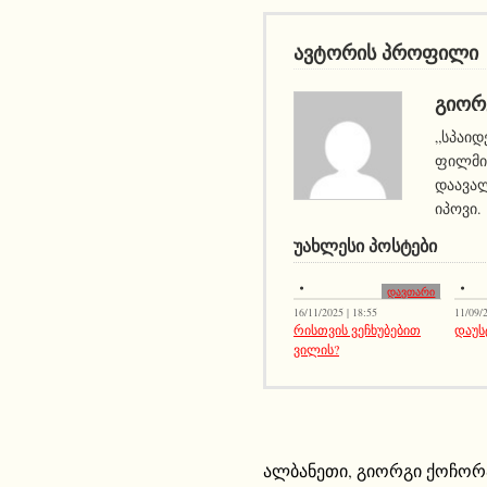
ავტორის პროფილი
ᲒᲘᲝᲠ
„სპაიდ
ფილმი 
დაავალ
იპოვი.
ᲣᲐᲮᲚᲔᲡᲘ ᲞᲝᲡᲢᲔᲑᲘ
დავთარი
16/11/2025 | 18:55
11/09/2
რისთვის ვეჩხუბებით
დაუს
ვილის?
ალბანეთი
,
გიორგი ქოჩორ