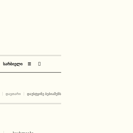
ᲡᲐᲠᲑᲘᲔᲚᲘ
☰
ᲓᲐᲕᲗᲐᲠᲘ
ᲓᲐᲣᲡᲢᲕᲘᲜᲔ ᲑᲔᲑᲘᲐᲨᲔᲜᲡ