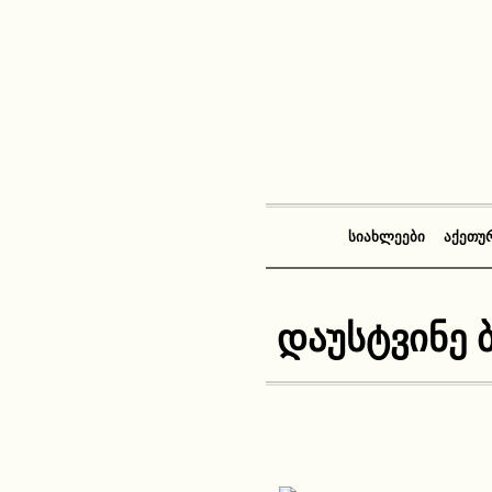
ᲡᲘᲐᲮᲚᲔᲔᲑᲘ
ᲐᲥᲔᲗᲣ
დაუსტვინე 