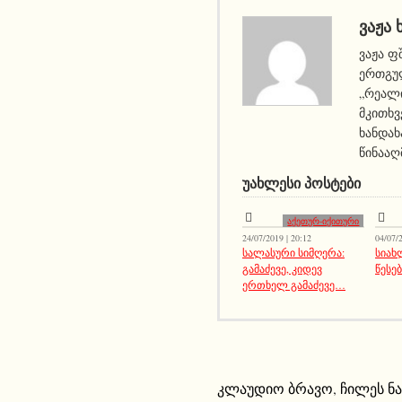
ᲕᲐᲟᲐ 
ვაჟა ფ
ერთგულ
„რეალი
მკითხვ
ხანდახ
წინააღ
ᲣᲐᲮᲚᲔᲡᲘ ᲞᲝᲡᲢᲔᲑᲘ
აქეთურ-იქითური
24/07/2019 | 20:12
04/07/2
სალასური სიმღერა:
სიახ
გამაძევე, კიდევ
წესე
ერთხელ გამაძევე…
კლაუდიო ბრავო
,
ჩილეს ნ