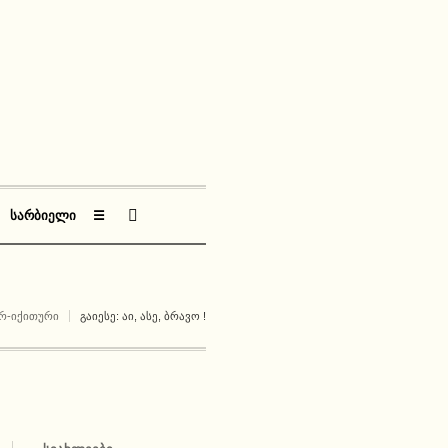
ᲡᲐᲠᲑᲘᲔᲚᲘ
☰
Რ-ᲘᲥᲘᲗᲣᲠᲘ
ᲒᲐᲘᲔᲡᲔ: ᲐᲘ, ᲐᲡᲔ, ᲑᲠᲐᲕᲝ !