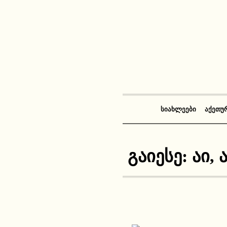
ᲡᲘᲐᲮᲚᲔᲔᲑᲘ
ᲐᲥᲔᲗᲣ
გაიესე: აი, 