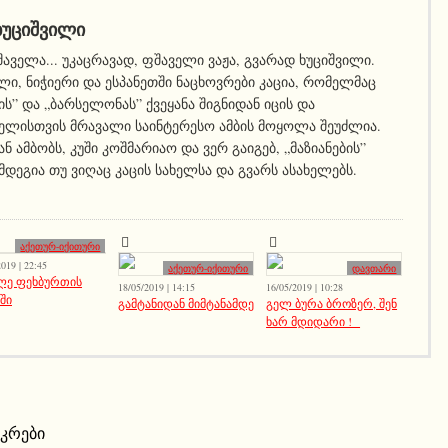
ᲮᲣᲪᲘᲨᲕᲘᲚᲘ
შაველა... უკაცრავად, ფშაველი ვაჟა, გვარად ხუციშვილი.
ი, ნიჭიერი და ესპანეთში ნაცხოვრები კაცია, რომელმაც
ს” და „ბარსელონას” ქვეყანა შიგნიდან იცის და
ელისთვის მრავალი საინტერესო ამბის მოყოლა შეუძლია.
ან ამბობს, კუში კოშმარიაო და ვერ გაიგებ, „მაზიანების”
მდეგია თუ ვიღაც კაცის სახელსა და გვარს ასახელებს.
აქეთურ-იქითური
019 | 22:45
აქეთურ-იქითური
დავთარი
ლე ფეხბურთის
18/05/2019 | 14:15
16/05/2019 | 10:28
ბში
გამტანიდან მიმტანამდე
გელ ბურა ბროზერ, შენ
ხარ მდიდარი !
აკრები