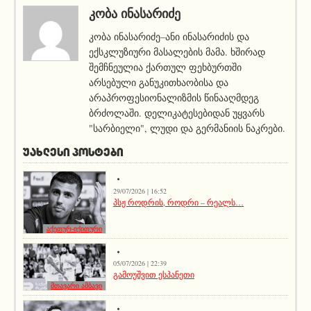
ᲙᲝᲑᲐ ᲘᲜᲐᲡᲐᲠᲘᲫᲔ
კობა ინასარიძე–ანი ინასარიძის და
ექსკლუზიური მასალების მამა. ხშირად
შემჩნეულია ქართულ ფეხბურთში
არსებული განუკითხაობისა და
არაპროფესიონალიზმის წინააღმდეგ
ბრძოლაში. დელიკატესებიდან უყვარს
"სარბიელი", ლუდი და გერმანიის ნაკრები.
ᲣᲐᲮᲚᲔᲡᲘ ᲞᲝᲡᲢᲔᲑᲘ
29/07/2026 | 16:52
პსჟ როდრის, როდრი – რეალს…
აქეთურ-იქითური
05/07/2026 | 22:39
გამოუშვით ესპანეთი
მთავარი ამბავი