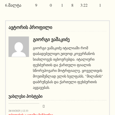
6.მალტა 9 0 1 8 3:22 1
ავტორის პროფილი
ᲒᲘᲝᲠᲒᲘ ᲕᲐᲨᲐᲙᲘᲫᲔ
გიორგი ვაშაკიძე იტალიაში რომ
დაბადებულიყო,უთუოდ კოვერჩანოს
სიახლოვეს იცხოვრებდა. იტალიური
ფეხბურთის და ქართული ფიალის
სწორუპოვარი მოტრფიალე. ყოველთვის
მოუთმენლად ელის ხელფასს, "მილანის"
დაბრუნებას და ქართული ფეხბურთის
აყვავებას.
ᲣᲐᲮᲚᲔᲡᲘ ᲞᲝᲡᲢᲔᲑᲘ
კატეგორიის გარეშე
28/10/2025 | 12:33
თბილისის აკადემია ჩემპიონია