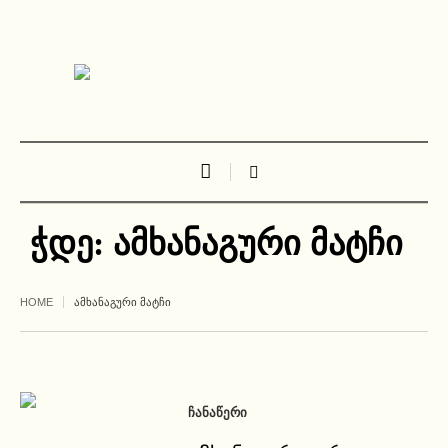
ჭდე:
ამხანაგური მატჩი
HOME
ᲐᲛᲮᲐᲜᲐᲒᲣᲠᲘ ᲛᲐᲢᲩᲘ
ᲩᲐᲜᲐᲬᲔᲠᲘ