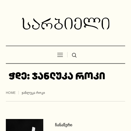
ჭდე:
ჯანლუკა როკი
HOME
ᲯᲐᲜᲚᲣᲙᲐ ᲠᲝᲙᲘ
ᲩᲐᲜᲐᲬᲔᲠᲘ