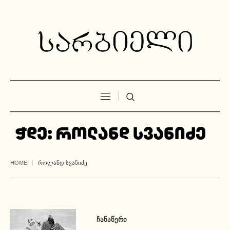
ჭდე:
როლანდ სვანიძე
HOME
ᲠᲝᲚᲐᲜᲓ ᲡᲕᲐᲜᲘᲫᲔ
ᲩᲐᲜᲐᲬᲔᲠᲘ