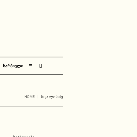
ᲡᲐᲠᲑᲘᲔᲚᲘ
☰
HOME
ᲜᲘᲙᲐ ᲚᲝᲛᲘᲫᲔ