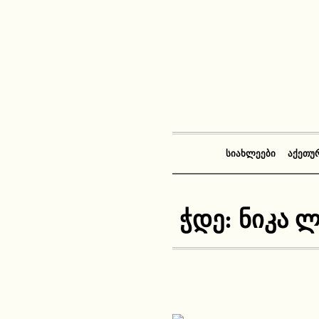
ᲡᲘᲐᲮᲚᲔᲔᲑᲘ
ᲐᲥᲔᲗᲣ
ჭდე:
ნიკა 