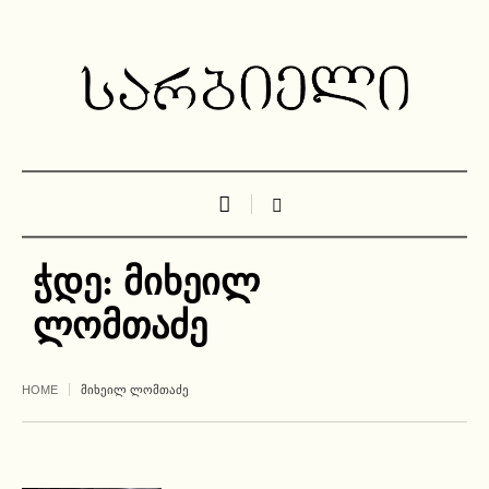
ჭდე:
მიხეილ
ლომთაძე
HOME
ᲛᲘᲮᲔᲘᲚ ᲚᲝᲛᲗᲐᲫᲔ