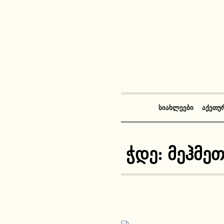
ᲡᲘᲐᲮᲚᲔᲔᲑᲘ
ᲐᲥᲔᲗᲣ
ჭდე:
მეჰმეთ