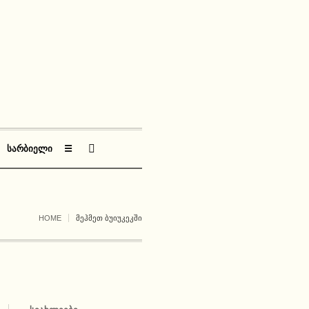
ᲡᲐᲠᲑᲘᲔᲚᲘ
☰
HOME
ᲛᲔᲰᲛᲔᲗ ᲑᲣᲘᲣᲙᲔᲙᲨᲘ