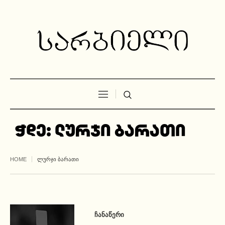
ჭდე:
ლურჯი ბარათი
HOME
ᲚᲣᲠᲯᲘ ᲑᲐᲠᲐᲗᲘ
ᲩᲐᲜᲐᲬᲔᲠᲘ