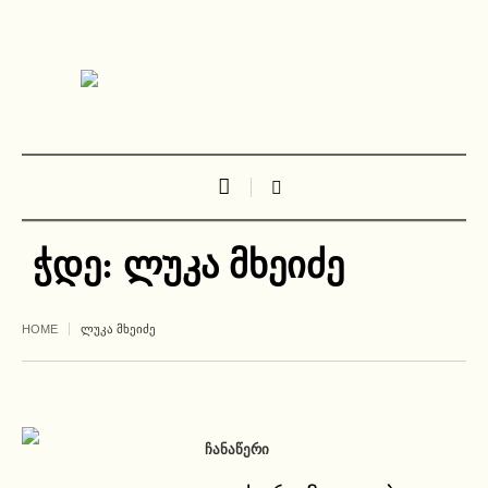
ჭდე:
ლუკა მხეიძე
HOME
ᲚᲣᲙᲐ ᲛᲮᲔᲘᲫᲔ
ᲩᲐᲜᲐᲬᲔᲠᲘ