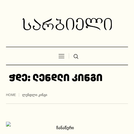
ჭდე:
ლენდლი კინგი
HOME
ᲚᲔᲜᲓᲚᲘ ᲙᲘᲜᲒᲘ
ᲩᲐᲜᲐᲬᲔᲠᲘ