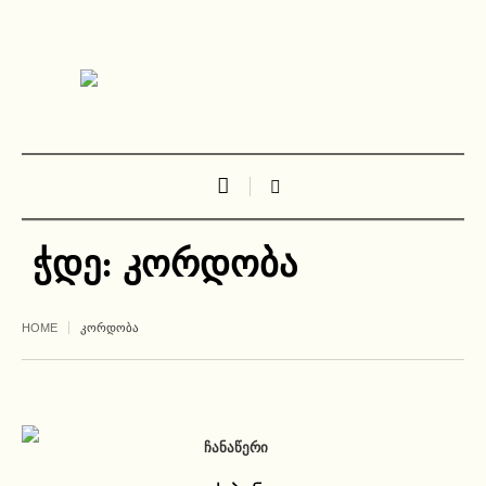
ჭდე:
კორდობა
HOME
ᲙᲝᲠᲓᲝᲑᲐ
ᲩᲐᲜᲐᲬᲔᲠᲘ