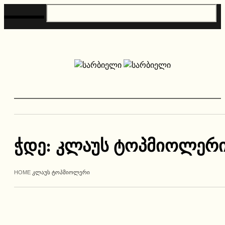
ჭდე:
კლაუს ტოპმიოლერ
HOME
ᲙᲚᲐᲣᲡ ᲢᲝᲞᲛᲘᲝᲚᲔᲠᲘ