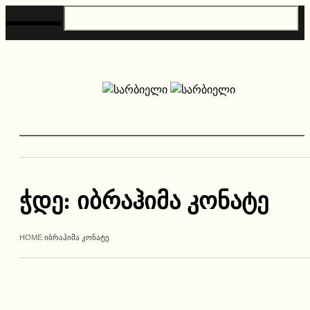
ჭდე:
იბრაჰიმა კონატე
HOME
ᲘᲑᲠᲐᲰᲘᲛᲐ ᲙᲝᲜᲐᲢᲔ