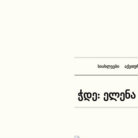
ᲡᲘᲐᲮᲚᲔᲔᲑᲘ
ᲐᲥᲔᲗᲣ
ჭდე:
ელენა