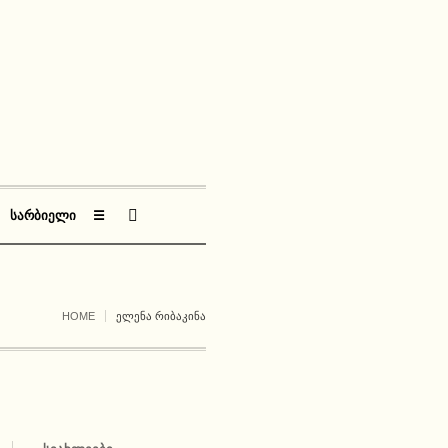
ᲡᲐᲠᲑᲘᲔᲚᲘ
☰
HOME
ᲔᲚᲔᲜᲐ ᲠᲘᲑᲐᲙᲘᲜᲐ