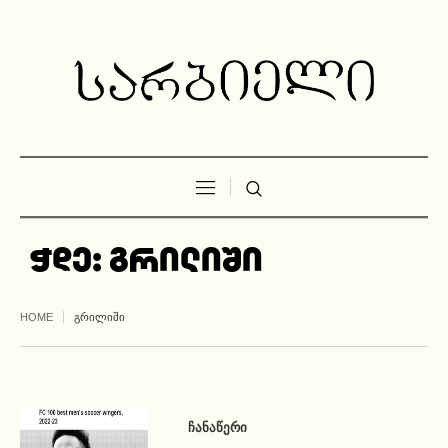
ჭდე:
გრილიში
HOME
ᲒᲠᲘᲚᲘᲨᲘ
ᲩᲐᲜᲐᲬᲔᲠᲘ