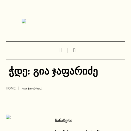
ჭდე:
გია ჯაფარიძე
HOME
ᲒᲘᲐ ᲯᲐᲤᲐᲠᲘᲫᲔ
ᲩᲐᲜᲐᲬᲔᲠᲘ