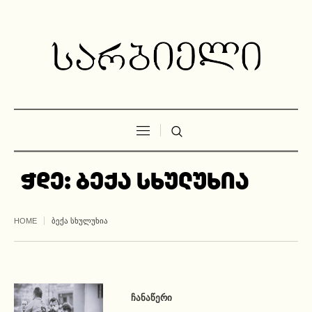
ჭდე:
ბექა სხულუხია
HOME
ᲑᲔᲥᲐ ᲡᲮᲣᲚᲣᲮᲘᲐ
ᲩᲐᲜᲐᲬᲔᲠᲘ