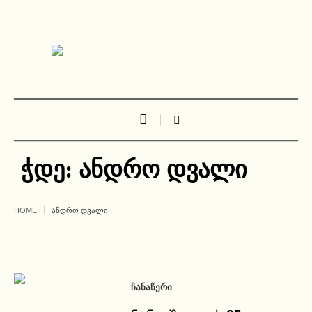
ჭდე:
ანდრო დვალი
HOME
ᲐᲜᲓᲠᲝ ᲓᲕᲐᲚᲘ
ᲩᲐᲜᲐᲬᲔᲠᲘ