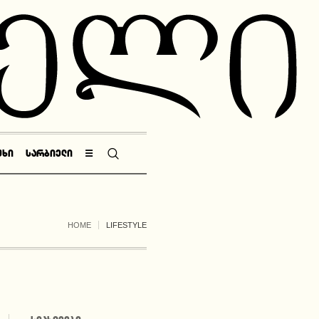
ᲣᲮᲘ
ᲡᲐᲠᲑᲘᲔᲚᲘ
☰
HOME
LIFESTYLE