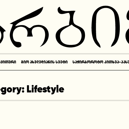
ᲘᲥᲘᲗᲣᲠᲘ
ᲒᲘᲝ ᲐᲮᲕᲚᲔᲓᲘᲐᲜᲘᲡ ᲡᲕᲔᲢᲘ
ᲡᲐᲭᲘᲠᲑᲝᲠᲝᲢᲝ ᲙᲘᲗᲮᲕᲐ-ᲞᲐᲡ
egory:
Lifestyle