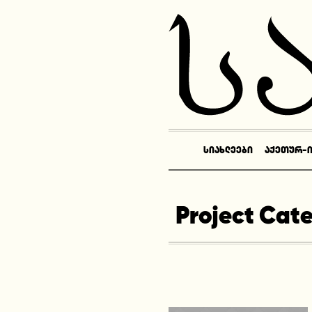
ᲡᲘᲐᲮᲚᲔᲔᲑᲘ
ᲐᲥᲔᲗᲣᲠ-
Project Cat